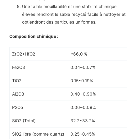
Une faible mouillabilité et une stabilité chimique
élevée rendront le sable recyclé facile à nettoyer et
obtiendront des particules uniformes.
Composition
chimique :
ZrO2+HfO2
≥66,0 %
Fe2O3
0.04~0.07%
TiO2
0.15~0.19%
Al2O3
0.40~0.90%
P2O5
0.06~0.09%
SiO2 (Total)
32.2~33.2%
SiO2 libre (comme quartz)
0.25~0.45%