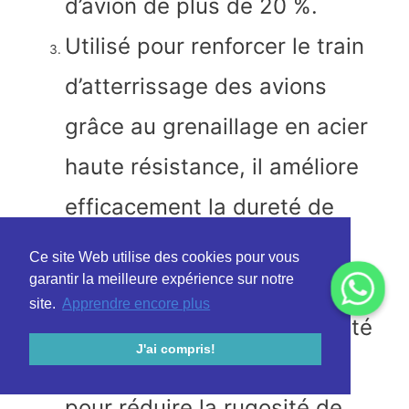
d’avion de plus de 20 %.
Utilisé pour renforcer le train
d’atterrissage des avions
grâce au grenaillage en acier
haute résistance, il améliore
efficacement la dureté de
surface et la contrainte de
Ce site Web utilise des cookies pour vous
garantir la meilleure expérience sur notre
compression résiduelle du
site.
Apprendre encore plus
train. Il est également adapté
J'ai compris!
au grenaillage secondaire
pour réduire la rugosité de