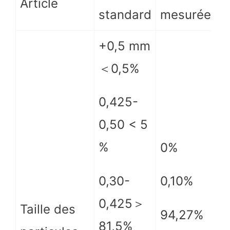
Article
standard
mesurée
+0,5 mm
＜0,5%
0,425-
0,50 < 5
%
0%
0,30-
0,10%
0,425＞
Taille des
94,27%
81,5%