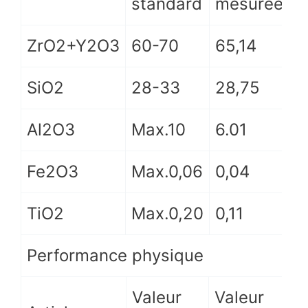
standard
mesurée
ZrO2+Y2O3
60-70
65,14
SiO2
28-33
28,75
Al2O3
Max.10
6.01
Fe2O3
Max.0,06
0,04
TiO2
Max.0,20
0,11
Performance physique
Valeur
Valeur